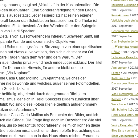
ur, genauer gesagt bei „Vokuhila“ in der Kastanienallee. Die
Inklusion-Exklusion-
us den 80er-Jahren. Eine Sonderanfertigung für den Laden,
2017:September
tails ausgestattet. Jeder Frisierplatz hat seinen eigenen
Kontaktzonen
/ 2017
berall lassen sich Schubladen herausziehen. Die Theke ist
Vielleicht auch einfa
quiertem Frisierbesteck. An den Wänden über den Spiegeln
2017:September
n von Heidi Specker.
Gespräch mit Christ
 Details von ausschweifendem Interieur: Schwerer Samt, mit
2017:September
spannte Wände und exzentrische Objekte wie
Das Stehen in der K
und Schmetterlingskästen. Sie zeugen von einer spezifischen
… oder das Anste
einen auf etwas zu verweisen, das sich nicht mehr vor Ort
Dérive
/ 2017:Septe
elbare Fragen nach dem Wer und dem Warum. Der
Schwärme Paare Ein
st eindeutig privat – und noch eindeutiger exklusiv. Der Titel
2017:September
nur für Kenner ein Hinweis, für andere bleibt er eine
Arm sterben
/ 2017:
se. „Via Napione”.
Lernen
/ 2017:Septe
h die Casa Carlo Mollino. Ein Apartment, welches der
Kritik der Kritik
/ 201
gner nie bewohnte und welches, außer seinen Fotomodellen,
Der ausgeschlossen
zu Gesicht bekam.
2017:September
er beiläufig, abgelenkt durch den genauen Blick, den
Von Flüchtlingen, B
alismus, der sich in Heidi Speckers Bildern zunächst über
Körpern
/ 2017:Sept
stülpt: Wo sind diese Fotografien eigentlich aufgenommen?
Wo ich war
/ 2017:S
sitzer des Apartments?
Mit Schnitte #10
/ 2
in der Casa Carlo Mollino als Betrachter der Bilder, und ich
Peter Duka und Car
rch die Gänge. Die Frage liegt doch im Dazwischen: Wie viel
2017:September
dem, um so bedacht zu fotografieren? Heimlich können diese
Vanity Fairytales
/ 2
. Und trotzdem mischt sich unter deren bloße Betrachtung das
Eine Liste von hunde
inen ereilt, wenn man in das Haus eines reichen Freundes
Einer von hundert
/ 