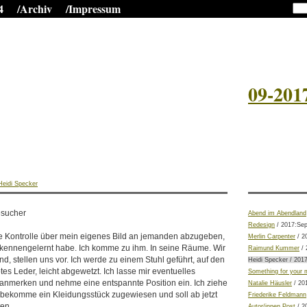
4
/Archiv
/Impressum
09-201
Heidi Specker
esucher
Abend im Abendland
Redesign
/ 2017:Se
die Kontrolle über mein eigenes Bild an jemanden abzugeben,
Merlin Carpenter
/ 2
 kennengelernt habe. Ich komme zu ihm. In seine Räume. Wir
Raimund Kummer
/ 
d, stellen uns vor. Ich werde zu einem Stuhl geführt, auf den
Heidi Specker / 201
tes Leder, leicht abgewetzt. Ich lasse mir eventuelles
Something for your 
anmerken und nehme eine entspannte Position ein. Ich ziehe
Natalie Häusler
/ 20
bekomme ein Kleidungsstück zugewiesen und soll ab jetzt
Friederike Feldmann
ten.
Autor/innen Post
/ 2