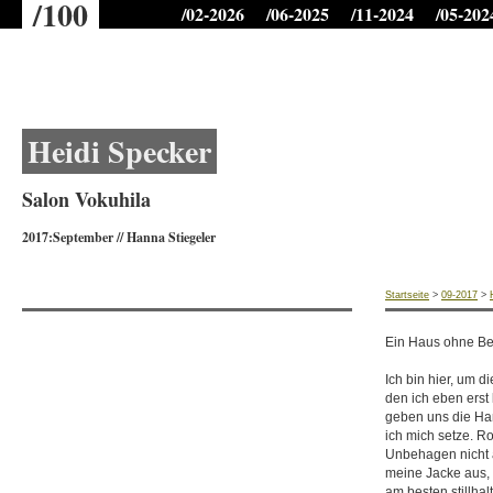
/100
/02-2026
/06-2025
/11-2024
/05-202
Heidi Specker
Salon Vokuhila
2017:September
//
Hanna Stiegeler
Startseite
>
09-2017
>
Ein Haus ohne B
Ich bin hier, um 
den ich eben erst
geben uns die Han
ich mich setze. Ro
Unbehagen nicht 
meine Jacke aus, 
am besten stillhal