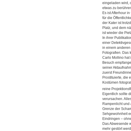
eingeladen wird, 
etwas zu berühre
Es ist Afterhour 
für die Öffentlich
der Kater ist tro
Platz, und dem n
ist wieder die Piet
In ihrer Publikati
einer Detektivges
in einem anderen
Fotografien. Das I
Carlo Mollino hat
Besuch empfangen,
seiner Aktaufnahm
zuerst Freundinn
Prostituierte, di
Kostümen fotografi
reine Projektionsf
Eigentlich sollte
verursachen. Alles 
Rampenlicht und a
Grenze der Scham
Sehgewohnheit ent
Eindringen – ohne
Das Abwesende wa
mehr gestört wer