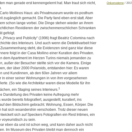
den man gerade erst kennengelernt hat. Man traut sich nicht,
Onkomoderne
/ 201
n.
in Carlo Mollinos Haus: als Privatmuseum wurde es posthum
keit zugänglich gemacht. Die Party fand eben erst statt. Aber
tzdem schon lange vorbei. Die Dinge stehen wieder an ihrem
ächtlichen Revidieren der zwischenmenschlichen Schranken
ät gefolgt.
on „Privacy and Publicity“ (1996) fragt ­Beatriz Colomina nach
chichte des Interieurs. Und auch wenn die Detektivarbeit hier
 Zusammenhang steht, die Evidenzen sind ganz klar diese
nnere folgt in der Casa Mollino einer Kuration des Privaten.
 in dem Apartment im Herzen Turins niemals jemanden zu
 außer der Besucher stellte sich vor die Kamera. Einige
en, der über 2000 Polaroids, entstanden hier. Es waren
en und Kundinnen, ab den 60er-Jahren vor allem
e er in einer seiner Wohnungen in von ihm vorgesehenen
erte. (So wie die Architektur waren diese Modelle für ihn
1
lächen, ein Staging seines Interieurs.
 die Darstellung des Privaten keine Aufregung mehr
wurde bereits fotografiert, ausgestellt, kuratiert, ins
uf den Bildschirm gebracht. Wohnung, Essen, Körper. Die
 hat sich woandershin verschoben. Trotz dieser neuen
wickelt sich auf Speckers Fotografien ein Rest Intimes, ein
 voyeuristisch zu sein.
r eben da und ist schon weg, und kann daher auch nicht
den. Im Museum des Privaten bleibt man dennoch ein