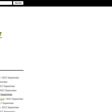
7
/ 2017:September
ptember
017:September
2017:September
7:September
mind
/ 2017:September
17:September
/ 2017:September
017:September