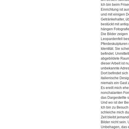
Ich bin beim Frise
Einrichtung ist a
und mit einigen De
Getränkehalter, ü
bestückt mit anti
hängen Fotografie
Die Bilder zeigen
Leopardenfell be
Pferdeskulpturen 
Identität. Sie sch
befindet. Unmitt
abgebildete Raum i
dieser Arbeit ist 
unbekannte Adres
Dort befindet sic
italienische Desi
niemals ein Gast 
Es ereilt mich eh
nonchalanten Form
das Dargestellte 
Und wo ist der Be
Ich bin zu Besuch 
schleiche mich du
Zeit bleibt jeman
Bilder nicht sein
Unbehagen, das e