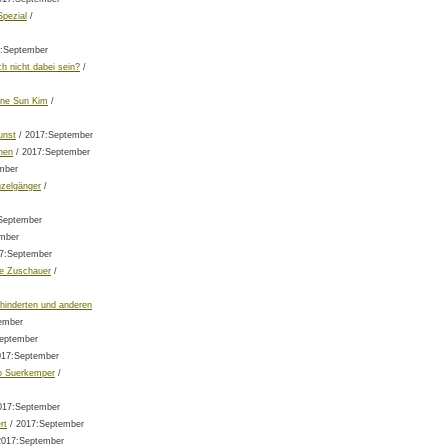
Spezial
/
:September
ch nicht dabei sein?
/
ine Sun Kim
/
unst
/ 2017:September
hen
/ 2017:September
mber
zelgänger
/
September
mber
7:September
e Zuschauer
/
ehinderten und anderen
ember
eptember
017:September
o Suerkemper
/
017:September
rt
/ 2017:September
2017:September