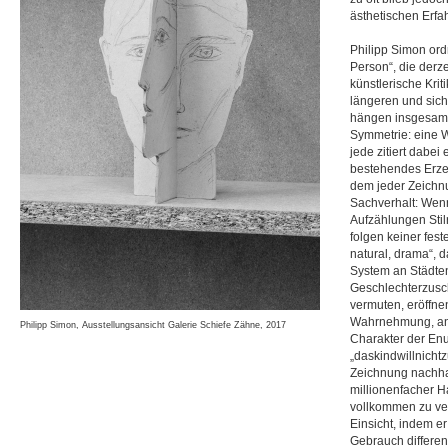
ästhetischen Erfa
Philipp Simon ord
Person“, die derze
künstlerische Krit
längeren und sic
hängen insgesamt 
Symmetrie: eine W
jede zitiert dabei
bestehendes Erze
dem jeder Zeichnun
Sachverhalt: Wenn
Aufzählungen Stil
folgen keiner fest
natural, drama“, 
System an Städt
Geschlechterzusc
vermuten, eröffn
Wahrnehmung, anst
Philipp Simon, Ausstellungsansicht Galerie Schiefe Zähne, 2017
Charakter der Enu
„daskindwillnich
Zeichnung nachhal
millionenfacher H
vollkommen zu ver
Einsicht, indem er
Gebrauch differenz