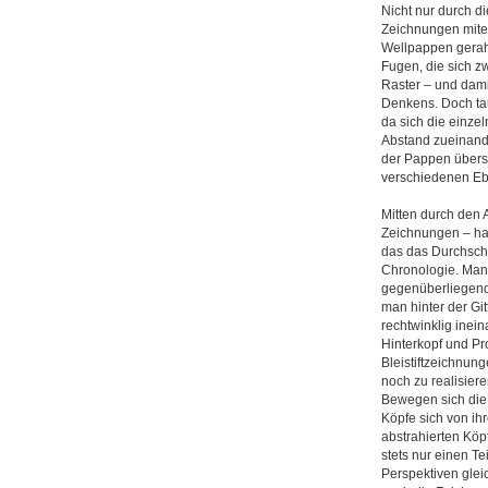
Nicht nur durch d
Zeichnungen mitei
Wellpappen gerahm
Fugen, die sich z
Raster – und damit
Denkens. Doch tau
da sich die einze
Abstand zueinand
der Pappen übersch
verschiedenen Eb
Mitten durch den 
Zeichnungen – hat
das das Durchschre
Chronologie. Man
gegenüberliegend
man hinter der Git
rechtwinklig inei
Hinterkopf und Pr
Bleistiftzeichnun
noch zu realisier
Bewegen sich die
Köpfe sich von ih
abstrahierten Kö
stets nur einen T
Perspektiven glei