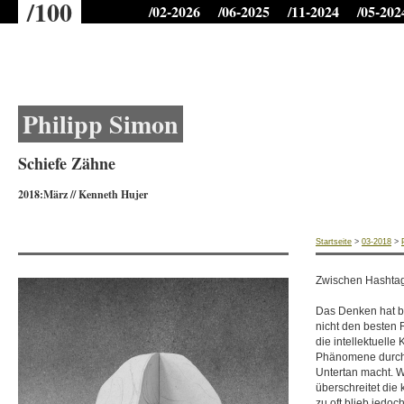
/100
/02-2026
/06-2025
/11-2024
/05-202
Philipp Simon
Schiefe Zähne
2018:März
//
Kenneth Hujer
Startseite
>
03-2018
>
Zwischen Hashta
Das Denken hat b
nicht den besten 
die intellektuelle
Phänomene durch 
Untertan macht. 
überschreitet die
zu oft blieb jedoch