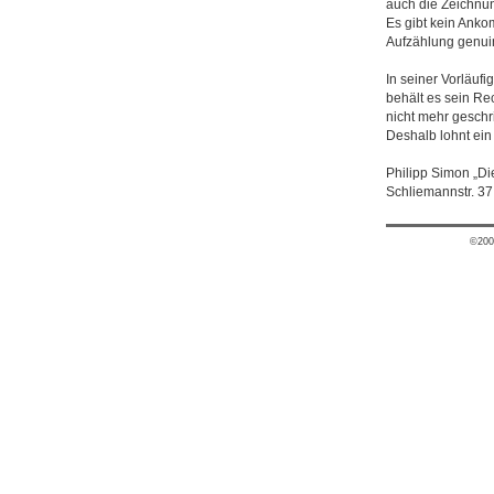
auch die Zeichnun
Es gibt kein Anko
Aufzählung genuin 
In seiner Vorläuf
behält es sein Re
nicht mehr geschri
Deshalb lohnt ein
Philipp Simon „Di
Schliemannstr. 37
©200