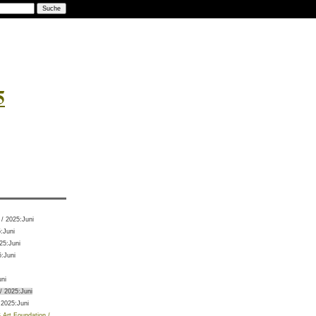
5
/ 2025:Juni
:Juni
25:Juni
:Juni
uni
/ 2025:Juni
 2025:Juni
Art Foundation /