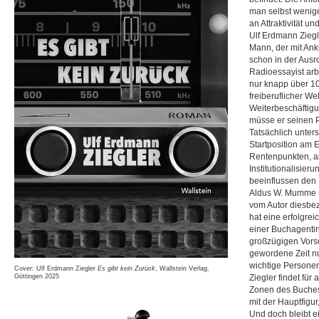
man selbst weniger
an Attraktivität un
Ulf Erdmann Ziegl
Mann, der mit Anku
schon in der Ausr
Radioessayist arb
nur knapp über 10
freiberuflicher W
Weiterbeschäftigun
müsse er seinen P
Tatsächlich unters
Startposition am
Rentenpunkten, a
Institutionalisier
beeinflussen den 
Aldus W. Mumme (a
vom Autor diesbez
hat eine erfolgrei
einer Buchagentin
großzügigen Vorsc
gewordene Zeit nu
wichtige Persone
Cover: Ulf Erdmann Ziegler
Es gibt kein Zurück
, Wallstein Verlag,
Göttingen 2025
Ziegler findet für
Zonen des Buches 
mit der Hauptfigur
Und doch bleibt e