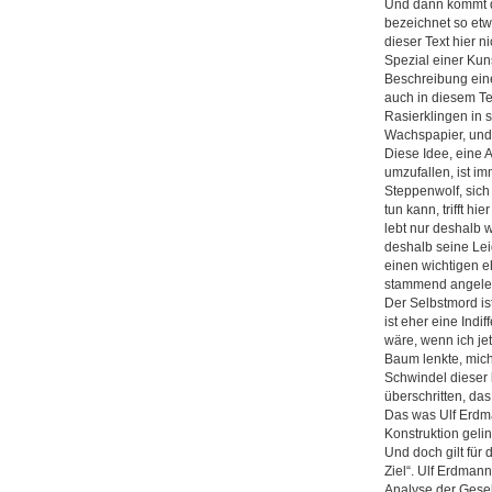
Und dann kommt de
bezeichnet so etw
dieser Text hier n
Spezial einer Kun
Beschreibung ein
auch in diesem Te
Rasierklingen in 
Wachspapier, und e
Diese Idee, eine
umzufallen, ist 
Steppenwolf, sich
tun kann, trifft h
lebt nur deshalb w
deshalb seine Leid
einen wichtigen 
stammend angele
Der Selbstmord is
ist eher eine Indi
wäre, wenn ich jet
Baum lenkte, mich
Schwindel dieser 
überschritten, das
Das was Ulf Erdma
Konstruktion gelin
Und doch gilt für
Ziel“. Ulf Erdmann
Analyse der Gesel