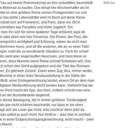
 Frau auf einem Retromotorrad an ihm vorbeifährt, beschließt
2025:Juni
he Motorrad zu kaufen. Das klingt hier klischeehafter als im
eitet so eine größere Reise seines Protagonisten vor und
r das letzte Lebensdrittel wird im Buch auf diese Reise
hränkt sich auf Frankreich, erst Paris, dann ein Ort in
schrieben wie Paradies und Hölle zugleich. Ein
 man ihn sich für seine späteren Tage erträumt, egal ob
 oder eben wie hier Provence. Die Pinien, der Pool, die
 verspricht Leichtigkeit und Erlösung, wären da nicht man
itnehmen muss, und all die anderen, die an so einer Tafel
gler nutzt die so konstruierte Situation zu Tisch für scharf
äts samt aller angehäuften Neurosen, und lässt diese so
eren, dass Mumme seine Reise schnell fortsetzen will. Das
och schon den Geist aufgegeben und der Titel des Romans
vor „Es gibt kein Zurück“. Dann eben Zug, Bus, immer weiter,
s Mumme in einer öden Neubausiedlung in der Nähe der
irBnB, einer Einliegerwohnung landet, einem Ort an dem man
gitaler Medienführung leicht landen kann. Vielleicht hat der
den Rest macht die App, das Navi, notfalls schickt man eine
d an der Bushaltestelle abgeholt.
nz dieser Bewegung, die in immer größerer Trostlosigkeit
 als gar nicht schlimm beschreibt, nur dass er sie eben
agt sich als Leser gar nicht, was macht er denn jetzt da,
as selbst ja auch nicht. Nur trinkt er – was man in solchen
ine in einer Erdgeschossgaragenwohnung, wohl macht – zwei
m Abend.