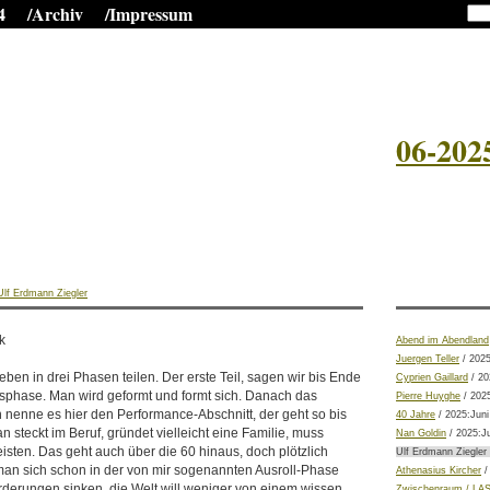
4
/Archiv
/Impressum
06-202
Ulf Erdmann Ziegler
k
Abend im Abendland
Juergen Teller
/ 2025
ben in drei Phasen teilen. Der erste Teil, sagen wir bis Ende
Cyprien Gaillard
/ 20
ngsphase. Man wird geformt und formt sich. Danach das
Pierre Huyghe
/ 2025
ch nenne es hier den Performance-Abschnitt, der geht so bis
40 Jahre
/ 2025:Juni
n steckt im Beruf, gründet vielleicht eine Familie, muss
Nan Goldin
/ 2025:J
eisten. Das geht auch über die 60 hinaus, doch plötzlich
Ulf Erdmann Ziegler 
an sich schon in der von mir sogenannten Ausroll-Phase
Athenasius Kircher
/
orderungen sinken, die Welt will weniger von einem wissen,
Zwischenraum / LAS 