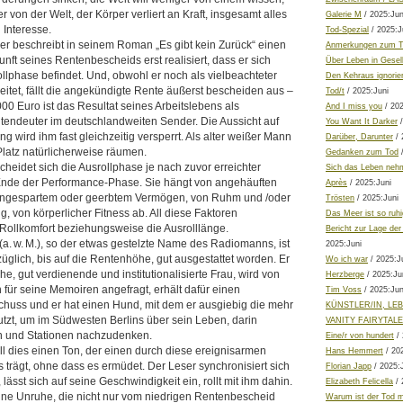
 von der Welt, der Körper verliert an Kraft, insgesamt alles
Galerie M
/ 2025:Jun
d Interesse.
Tod-Spezial
/ 2025:J
er beschreibt in seinem Roman „Es gibt kein Zurück“ einen
Anmerkungen zum T
nft seines Rentenbescheids erst realisiert, dass er sich
Über Leben in Gesel
ollphase befindet. Und, obwohl er noch als vielbeachteter
Den Kehraus ignorie
eitet, fällt die angekündigte Rente äußerst bescheiden aus –
Tod/t
/ 2025:Juni
00 Euro ist das Resultat seines Arbeitslebens als
And I miss you
/ 202
eltendeuter im deutschlandweiten Sender. Die Aussicht auf
You Want It Darker
/
g wird ihm fast gleichzeitig versperrt. Als alter weißer Mann
Darüber, Darunter
/ 
latz natürlicherweise räumen.
Gedanken zum Tod
/
cheidet sich die Ausrollphase je nach zuvor erreichter
Sich das Leben neh
 Ende der Performance-Phase. Sie hängt von angehäuften
Après
/ 2025:Juni
ngespartem oder geerbtem Vermögen, von Ruhm und /oder
Trösten
/ 2025:Juni
ung, von körperlicher Fitness ab. All diese Faktoren
Das Meer ist so ruhi
Rollkomfort beziehungsweise die Ausrolllänge.
Bericht zur Lage der
. w. M.), so der etwas gestelzte Name des Radiomanns, ist
2025:Juni
üglich, bis auf die Rentenhöhe, gut ausgestattet worden. Er
Wo ich war
/ 2025:J
che, gut verdienende und institutionalisierte Frau, wird von
Herzberge
/ 2025:Ju
 für seine Memoiren angefragt, erhält dafür einen
Tim Voss
/ 2025:Jun
huss und er hat einen Hund, mit dem er ausgiebig die mehr
KÜNSTLER/IN, LE
tzt, um im Südwesten Berlins über sein Leben, darin
VANITY FAIRYTAL
n und Stationen nachzudenken.
Eine/r von hundert
/ 
 all dies einen Ton, der einen durch diese ereignisarmen
Hans Hemmert
/ 20
trägt, ohne dass es ermüdet. Der Leser synchronisiert sich
Florian Japp
/ 2025:
, lässt sich auf seine Geschwindigkeit ein, rollt mit ihm dahin.
Elizabeth Felicella
/ 
ine Unruhe, die nicht nur vom niedrigen Rentenbescheid
Warum ist der Tod 