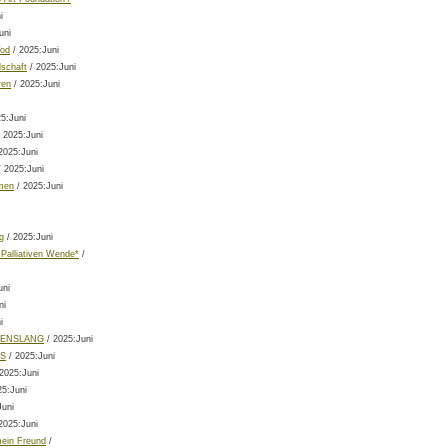
i
uni
od
/ 2025:Juni
lschaft
/ 2025:Juni
ren
/ 2025:Juni
5:Juni
 2025:Juni
2025:Juni
 2025:Juni
men
/ 2025:Juni
g
/ 2025:Juni
 Palliativen Wende*
/
uni
ni
i
BENSLANG
/ 2025:Juni
ES
/ 2025:Juni
2025:Juni
25:Juni
Juni
2025:Juni
mein Freund
/