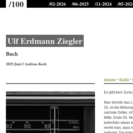
/100
/02-2026
/06-2025
/11-2024
/05-202
Ulf Erdmann Ziegler
Buch
2025:Juni
//
Andreas Koch
Startseite
>
06-2025
>
Es gibt kein Zurüc
Man könnte das Le
20, ist die Bildu
nächste Drittel, i
Mitte, Ende 50. Ma
jedenfalls etwas l
merkt man, dass m
befindet. Die Anf