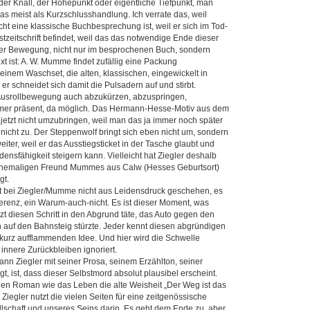
r Knall, der Höhepunkt oder eigentliche Tiefpunkt, man
as meist als Kurzschlusshandlung. Ich verrate das, weil
icht eine klassische Buchbesprechung ist, weil er sich im Tod-
stzeitschrift befindet, weil das das notwendige Ende dieser
er Bewegung, nicht nur im besprochenen Buch, sondern
xt ist: A. W. Mumme findet zufällig eine Packung
seinem Waschset, die alten, klassischen, eingewickelt in
r schneidet sich damit die Pulsadern auf und stirbt.
 Ausrollbewegung auch abzukürzen, abzuspringen,
immer präsent, da möglich. Das Hermann-Hesse-Motiv aus dem
 jetzt nicht umzubringen, weil man das ja immer noch später
ier nicht zu. Der Steppenwolf bringt sich eben nicht um, sondern
eiter, weil er das Ausstiegsticket in der Tasche glaubt und
ensfähigkeit steigern kann. Vielleicht hat Ziegler deshalb
ehemaligen Freund Mummes aus Calw (Hesses Geburtsort)
gt.
t bei Ziegler/Mumme nicht aus Leidens­druck geschehen, es
fferenz, ein Warum-auch-nicht. Es ist dieser Moment, was
zt diesen Schritt in den Abgrund täte, das Auto gegen den
 auf den Bahnsteig stürzte. Jeder kennt diesen abgründigen
kurz aufflammenden Idee. Und hier wird die Schwelle
 innere Zurückbleiben ignoriert.
nn Ziegler mit seiner Prosa, seinem Erzählton, seiner
gt, ist, dass dieser Selbstmord absolut plausibel erscheint.
 den Roman wie das Leben die alte Weisheit „Der Weg ist das
 Ziegler nutzt die vielen Seiten für eine zeitgenössische
lschaft und unseres Seins darin. Es geht dem Ende zu, aber