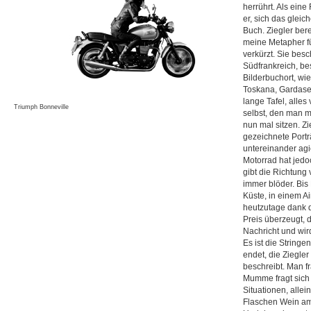
herrührt. Als eine
er, sich das gleic
Buch. Ziegler ber
meine Metapher fü
verkürzt. Sie besc
Südfrankreich, be
Bilderbuchort, wie
Toskana, Gardasee
lange Tafel, alles
Triumph Bonneville
selbst, den man m
nun mal sitzen. Zie
gezeichnete Portr
untereinander agi
Motorrad hat jed
gibt die Richtung 
immer blöder. Bi
Küste, in einem A
heutzutage dank di
Preis überzeugt, 
Nachricht und wir
Es ist die Stringe
endet, die Ziegler
beschreibt. Man fr
Mumme fragt sich d
Situationen, alle
Flaschen Wein a