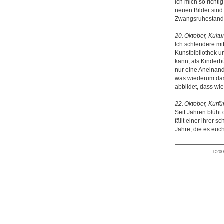
ich mich so richti
neuen Bilder sind 
Zwangsruhestand
20. Oktober, Kultu
Ich schlendere mi
Kunstbibliothek u
kann, als Kinderb
nur eine Aneinand
was wiederum das
abbildet, dass wi
22. Oktober, Kurfü
Seit Jahren blüht 
fällt einer ihrer 
Jahre, die es euc
©200