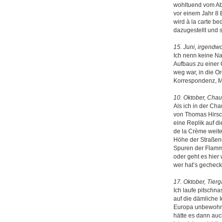
wohltuend vom Abe
vor einem Jahr 8 E
wird à la carte b
dazugestellt und s
15. Juni, irgendw
Ich nenn keine Na
Aufbaus zu einer G
weg war, in die O
Korrespondenz, M
10. Oktober, Cha
Als ich in der Ch
von Thomas Hirsch
eine Replik auf d
de la Crème weite
Höhe der Straßenb
Spuren der Flammen
oder geht es hier
wer hat’s gecheck
17. Oktober, Tierg
Ich laufe pitschn
auf die dämliche 
Europa unbewohnt 
hätte es dann auc