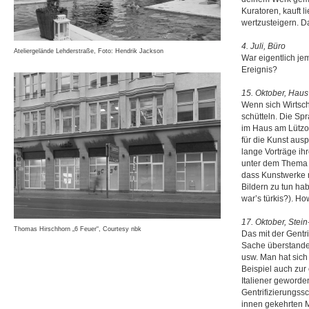
Kuratoren, kauft l
wertzusteigern. Da
4. Juli, Büro
Ateliergelände Lehderstraße, Foto: Hendrik Jackson
War eigentlich jem
Ereignis?
15. Oktober, Hau
Wenn sich Wirtsch
schütteln. Die Spr
im Haus am Lützo
für die Kunst aus
lange Vorträge ihr
unter dem Thema „
dass Kunstwerke m
Bildern zu tun ha
war’s türkis?). Ho
17. Oktober, Stein
Thomas Hirschhorn „6 Feuer“, Courtesy nbk
Das mit der Gentr
Sache überstanden
usw. Man hat sich
Beispiel auch zur
Italiener geworde
Gentrifizierungss
innen gekehrten M