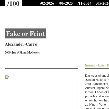
/100
/02-2026
/06-2025
/11-2024
/05-202
Microtime für Seitenaufbau: 1.28577589989
Fake or Feint
Alexander-Carré
2009:Jun
//
Fiona McGovern
Startseite
>
Archiv
>
06
Das Ausstellungsf
„United Nations P
Jörg Franzbecker 
Ausstellungsreihe 
in zwei Ladenloka
jenseits instituti
einem hohen theo
zu öffnen. Perfor
Ausstellungspro