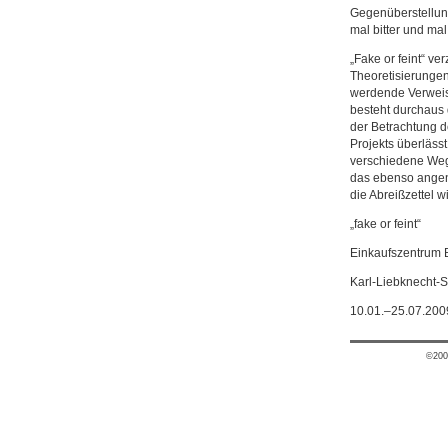
Gegenüberstellung
mal bitter und mal
„Fake or feint“ ve
Theoretisierungen
werdende Verweis
besteht durchaus
der Betrachtung d
Projekts überläss
verschiedene Weg
das ebenso angen
die Abreißzettel w
„fake or feint“
Einkaufszentrum B
Karl-Liebknecht-S
10.01.–25.07.200
©200