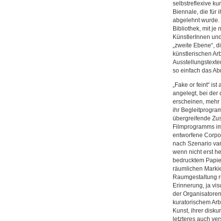
selbstreflexive ku
Biennale, die für 
abgelehnt wurde. B
Bibliothek, mit je
KünstlerInnen und
„zweite Ebene“, d
künstlerischen Arb
Ausstellungstexte
so einfach das Ab
„Fake or feint“ i
angelegt, bei der
erscheinen, mehr 
ihr Begleitprogra
übergreifende Zu
Filmprogramms im 
entworfene Corpor
nach Szenario var
wenn nicht erst he
bedrucktem Papier 
räumlichen Marki
Raumgestaltung r
Erinnerung, ja vis
der Organisatore
kuratorischem Arb
Kunst, ihrer dis
letzteres auch ver