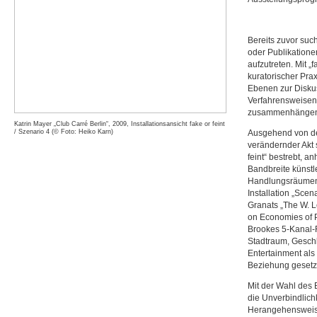
Bereits zuvor su
oder Publikatione
aufzutreten. Mit „
kuratorischer Pra
Ebenen zur Diskus
Verfahrensweisen 
zusammenhängende
Katrin Mayer „Club Carré Berlin“, 2009, Installationsansicht fake or feint
/ Szenario 4 (© Foto: Heiko Karn)
Ausgehend von de
verändernder Akt s
feint“ bestrebt, 
Bandbreite künstl
Handlungsräumen z
Installation „Sce
Granats „The W. 
on Economies of P
Brookes 5-Kanal-F
Stadtraum, Geschl
Entertainment als 
Beziehung gesetz
Mit der Wahl des B
die Unverbindlich
Herangehensweise