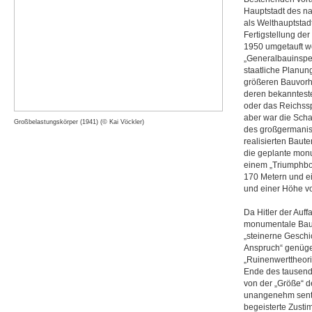
Hauptstadt des na
als Welthauptstadt
Fertigstellung de
1950 umgetauft we
„Generalbauinspekt
staatliche Planun
größeren Bauvorh
deren bekannteste
oder das Reichsspo
aber war die Scha
Großbelastungskörper (1941) (© Kai Vöckler)
des großgermanis
realisierten Baut
die geplante monu
einem „Triumphbog
170 Metern und e
und einer Höhe vo
Da Hitler der Auf
monumentale Bauwe
„steinerne Geschi
Anspruch“ genüge
„Ruinenwerttheori
Ende des tausendj
von der „Größe“ 
unangenehm sentim
begeisterte Zusti