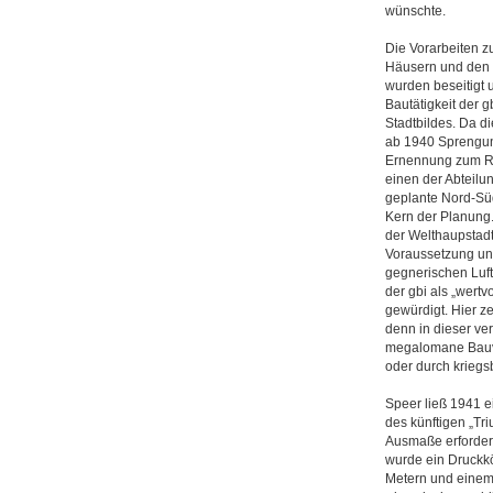
wünschte.
Die Vorarbeiten z
Häusern und den
wurden beseitigt 
Bautätigkeit der 
Stadtbildes. Da d
ab 1940 Sprengun
Ernennung zum Rü
einen der Abteilun
geplante Nord-Süd
Kern der Planung.
der Welthaupstadt
Voraussetzung un
gegnerischen Luft
der gbi als „wert
gewürdigt. Hier ze
denn in dieser ver
megalomane Bauv
oder durch kriegs
Speer ließ 1941 
des künftigen „Tr
Ausmaße erfordert
wurde ein Druckk
Metern und einem 