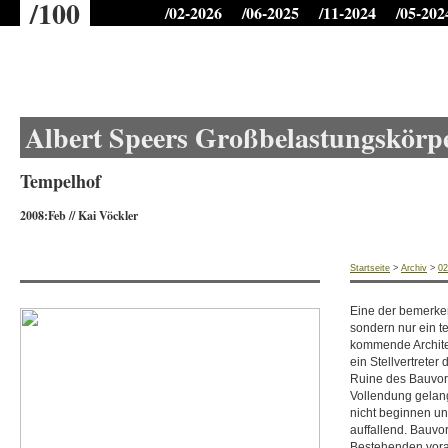
/100
/02-2026
/06-2025
/11-2024
/05-202
Microtime für Seitenaufbau: 1.26340699196
Albert Speers Großbelastungskörp
Tempelhof
2008:Feb
//
Kai Vöckler
Startseite
>
Archiv
>
02
Eine der bemerken
sondern nur ein t
kommende Architek
ein Stellvertreter
Ruine des Bauvor
Vollendung gelange
nicht beginnen un
auffallend. Bauvo
Bestehenden vorau