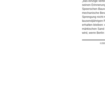
„das einzige verb
seinen Erinnerung
Speerschen Bauvor
mechanische Besei
Sprengung nicht m
tausendjährigen R
erhalten bleiben:
märkischen Sand l
wird, wenn Berlin
©200