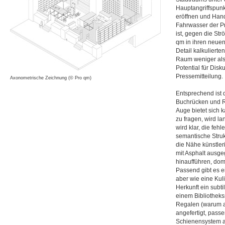
Hauptangriffspunk
eröffnen und Hand
Fahrwasser der P
ist, gegen die S
qm in ihren neuen
Detail kalkulierte
Raum weniger als 
Potential für Dis
Pressemitteilung.
Axonometrische Zeichnung (© Pro qm)
Entsprechend ist 
Buchrücken und R
Auge bietet sich k
zu fragen, wird l
wird klar, die feh
semantische Struk
die Nähe künstleri
mit Asphalt ausge
hinaufführen, dom
Passend gibt es e
aber wie eine Kuli
Herkunft ein subt
einem Bibliotheks
Regalen (warum a
angefertigt, passe
Schienensystem au