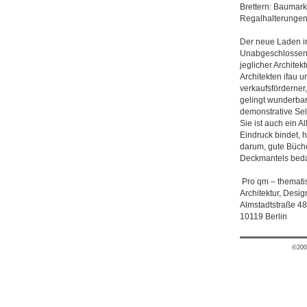
Brettern: Baumarkt
Regalhalterungen 
Der neue Laden in
Unabgeschlossene,
jeglicher Architek
Architekten ifau u
verkaufsförderner,
gelingt wunderbar,
demonstrative Selbs
Sie ist auch ein 
Eindruck bindet, h
darum, gute Büche
Deckmantels bedar
Pro qm – thematis
Architektur, Desig
Almstadtstraße 4
10119 Berlin
©200