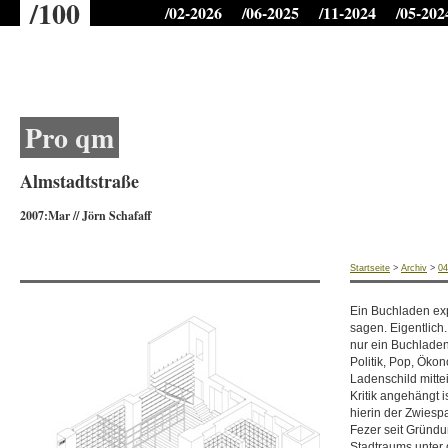
/100
/02-2026
/06-2025
/11-2024
/05-202
Microtime für Seitenaufbau: 1.27824497223
Pro qm
Almstadtstraße
2007:Mar
//
Jörn Schafaff
Startseite
>
Archiv
>
04
Ein Buchladen expa
sagen. Eigentlich.
nur ein Buchladen
Politik, Pop, Ökon
Ladenschild mittei
Kritik angehängt i
hierin der Zwiesp
Fezer seit Gründ
Stadtraums unter 