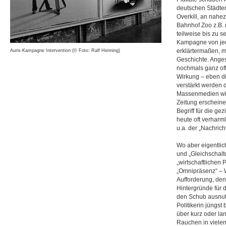
deutschen Städten
Overkill, an nahe
Bahnhof Zoo z.B. 
teilweise bis zu 
Kampagne von jed
erklärtermaßen, ma
Auris-Kampagne Intervention (© Foto: Ralf Henning)
Geschichte. Anges
nochmals ganz of
Wirkung – eben d
verstärkt werden 
Massenmedien wie 
Zeitung erscheine
Begriff für die ge
heute oft verharm
u.a. der „Nachrich
Wo aber eigentlic
und „Gleichschalt
„wirtschaftlichen 
„Omnipräsenz“ – W
Aufforderung, den
Hintergründe für d
den Schub ausnut
Politikerin jüngst
über kurz oder la
Rauchen in vielen