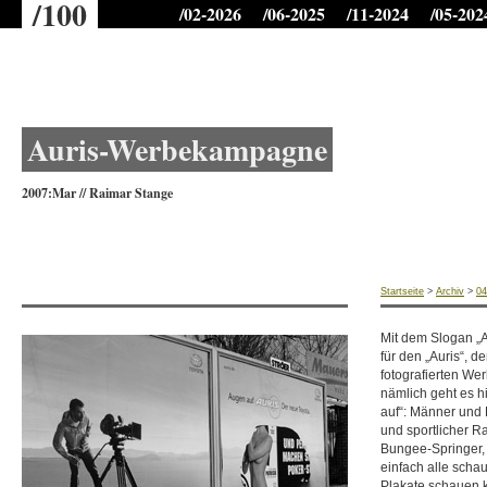
/100
/02-2026
/06-2025
/11-2024
/05-202
Microtime für Seitenaufbau: 1.2626979351
Auris-Werbekampagne
2007:Mar
//
Raimar Stange
Startseite
>
Archiv
>
04
Mit dem Slogan „A
für den „Auris“, 
fotografierten We
nämlich geht es h
auf“: Männer und 
und sportlicher Ra
Bungee-Springer,
einfach alle schau
Plakate schauen 