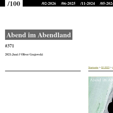
/100
/02-2026
/06-2025
/11-2024
/05-202
Abend im Abendland
#371
2021:Juni
//
Oliver Grajewski
Startseite
>
02-2023
>