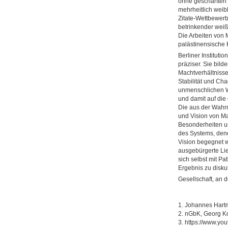
ohne geschärften 
mehrheitlich weib
Zitate-Wettbewerb
betrinkender weiße
Die Arbeiten von
palästinensische K
Berliner Institutio
präziser. Sie bil
Machtverhältniss
Stabilität und Ch
unmenschlichen We
und damit auf die
Die aus der Wahrn
und Vision von Ma
Besonderheiten u
des Systems, dene
Vision begegnet 
ausgebürgerte Li
sich selbst mit Pa
Ergebnis zu diskut
Gesellschaft, an 
1. Johannes Hart
2. nGbK, Georg 
3. https://www.y