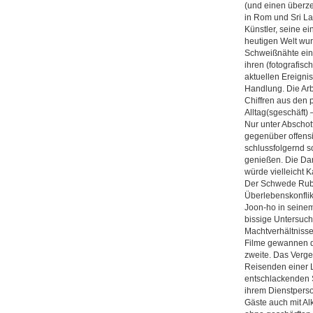
(und einen überze
in Rom und Sri Lan
Künstler, seine e
heutigen Welt wurd
Schweißnähte ein
ihren (fotografis
aktuellen Ereignis
Handlung. Die Arb
Chiffren aus den
Alltag(sgeschäft)
Nur unter Abschot
gegenüber offensi
schlussfolgernd s
genießen. Die Dar
würde vielleicht 
Der Schwede Rube
Überlebenskonfli
Joon-ho in seine
bissige Untersuch
Machtverhältnisse
Filme gewannen d
zweite. Das Verge
Reisenden einer L
entschlackenden S
ihrem Dienstperson
Gäste auch mit Alk