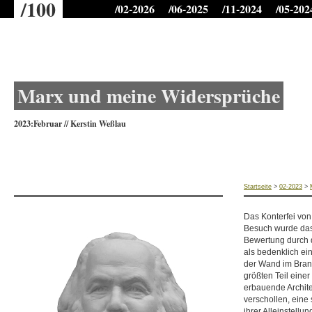
/100
/02-2026
/06-2025
/11-2024
/05-202
Marx und meine Widersprüche
2023:Februar
//
Kerstin Weßlau
Startseite
>
02-2023
>
Das Konterfei von
Besuch wurde das 
Bewertung durch 
als bedenklich e
der Wand im Bran
größten Teil einer
erbauende Archite
verschollen, eine
ihrer Alleinstellu