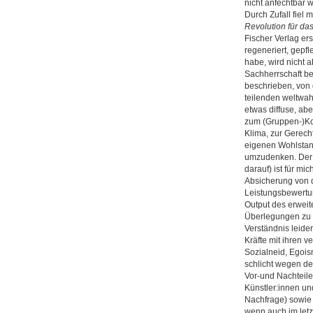
nicht anfechtbar w
Durch Zufall fiel 
Revolution für da
Fischer Verlag ers
regeneriert, gepfl
habe, wird nicht 
Sachherrschaft bef
beschrieben, von d
teilenden weltwah
etwas diffuse, ab
zum (Gruppen-)Kol
Klima, zur Gerech
eigenen Wohlstan
umzudenken. Der 
darauf) ist für mi
Absicherung von 
Leistungsbewertu
Output des erweite
Überlegungen zu 
Verständnis leid
Kräfte mit ihren
Sozialneid, Egoi
schlicht wegen de
Vor-und Nachteile 
Künstler:innen un
Nachfrage) sowie 
wenn auch im letzt