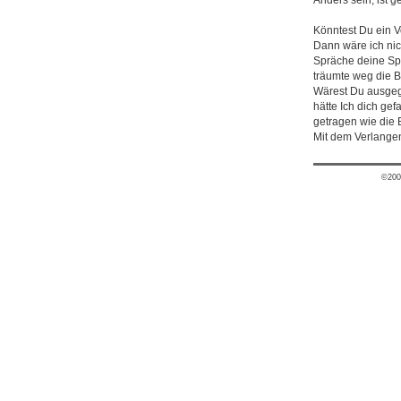
Anders sein, ist g
Könntest Du ein V
Dann wäre ich nic
Spräche deine S
träumte weg die B
Wärest Du ausge
hätte Ich dich ge
getragen wie die 
Mit dem Verlangen
©200