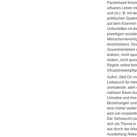
Parallelwelt-Kinol
urbanes Leben mi
und ist z. B. mit
politischen Syst
auf dem
Eisernen
Unbestritten ist 
jeweiligen sozial
Menschenvereinigu
beschrieben). Gr
Zusammenleben und
kratzen, nicht spu
lästern, nicht au
Regeln selbst bei
(Gruppenkampfspo
Aufruf „Stell Dir v
Leitspruch für Hel
anmutende, aber 
nahbare Basis-Au
Urmotive und ihr
Beziehungen und 
eine immer weiter
weil viel rezipie
Die Sehnsucht nac
sich als Thema in
wie durch die Arbe
Ausstellung
Retre