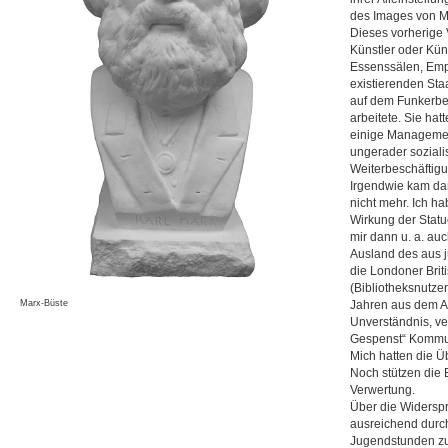
des Images von Ma
Dieses vorherige 
Künstler oder Kün
Essenssälen, Emp
existierenden Sta
auf dem Funkerber
arbeitete. Sie ha
einige Managemen
ungerader soziali
Weiterbeschäftigu
Irgendwie kam dann
nicht mehr. Ich h
Wirkung der Stat
mir dann u. a. au
Ausland des aus 
die Londoner Brit
(Bibliotheksnutzer
Marx-Büste
Jahren aus dem A
Unverständnis, v
Gespenst“ Kommun
Mich hatten die Ü
Noch stützen die 
Verwertung.
Über die Widerspr
ausreichend durch
Jugendstunden zu