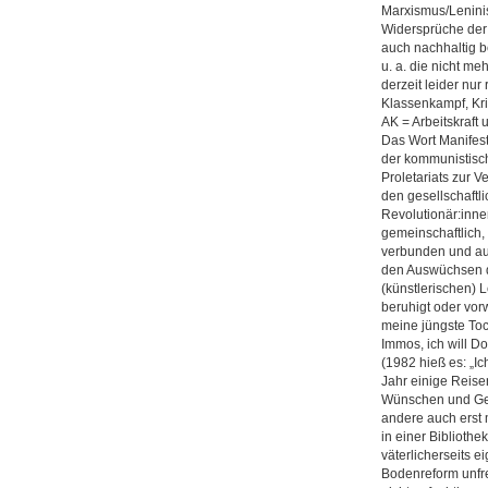
Marxismus/Leninis
Widersprüche der
auch nachhaltig bee
u. a. die nicht m
derzeit leider nur
Klassenkampf, Kri
AK = Arbeitskraft
Das Wort Manifest,
der kommunistisch
Proletariats zur 
den gesellschaftl
Revolutionär:inne
gemeinschaftlich,
verbunden und auf
den Auswüchsen de
(künstlerischen) 
beruhigt oder vorw
meine jüngste Toch
Immos, ich will D
(1982 hieß es: „Ich
Jahr einige Reis
Wünschen und Geg
andere auch erst m
in einer Bibliothe
väterlicherseits e
Bodenreform unfre