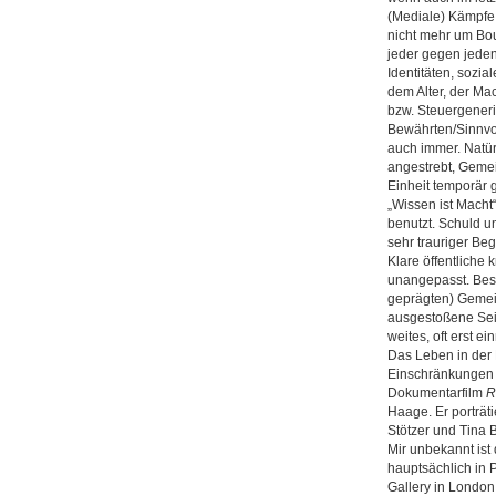
(Mediale) Kämpfe 
nicht mehr um Bou
jeder gegen jeden
Identitäten, sozi
dem Alter, der Ma
bzw. Steuergener
Bewährten/Sinnvo
auch immer. Natür
angestrebt, Geme
Einheit temporär 
„Wissen ist Macht
benutzt. Schuld un
sehr trauriger Beg
Klare öffentliche
unangepasst. Beso
geprägten) Gemein
ausgestoßene Sei
weites, oft erst e
Das Leben in der
Einschränkungen al
Dokumentarfilm
R
Haage. Er porträti
Stötzer und Tina 
Mir unbekannt ist
hauptsächlich in P
Gallery in Londo