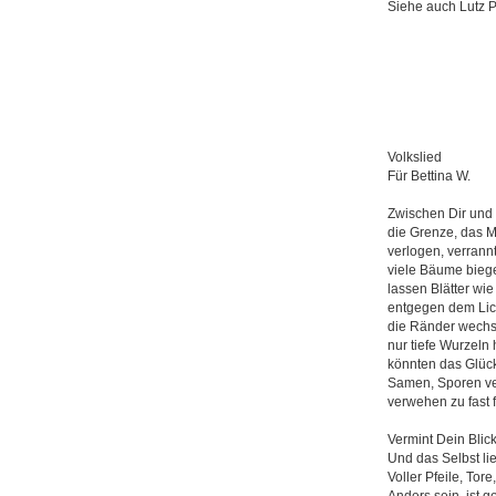
Siehe auch Lutz 
Volkslied
Für Bettina W.
Zwischen Dir und 
die Grenze, das 
verlogen, verrann
viele Bäume bieg
lassen Blätter wi
entgegen dem Lic
die Ränder wechs
nur tiefe Wurzeln 
könnten das Glüc
Samen, Sporen v
verwehen zu fast
Vermint Dein Blic
Und das Selbst li
Voller Pfeile, Tor