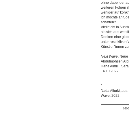
ohne dabei genau 
weiteren Folgen i
weniger auf konkr
Ich möchte anfüge
schaffen?
Vielleicht in Aus
als sich aus west
Denken eine globa
unter restriktiven
Künstler*innen zu
Next Wave
, Neue 
Abdulmohsen Albi
Hana Almilli, Sara
14.10.2022
1
Nada Alturki, aus:
Wave, 2022.
©200