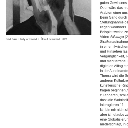
guten Gewissens b
Oder wäre das nic
Arabien einer uns
Beim Gang durch d
Stellungnahme der
liegen woanders.
Beispielsweise zei
Video
AlBidaya
(
Ziad Kaki, Study of Sound 2, Öl auf Leinwand, 2021
Straßenaufnahmen
in einem lyrisch
und Hinsehen läss
Vergänglichkeit, 
und mediterrane 
digitalen Alltag e
In der Auseinande
Thema wird die Sch
anderen Kulturkre
künstlerische Ri
fragen beginnen,
zu anderen, schli
dass die Wahrheit
interagieren.“ 1
Ich bin mir nicht 
aber ich glaube z
eine Globalisieru
niederschlägt, in 