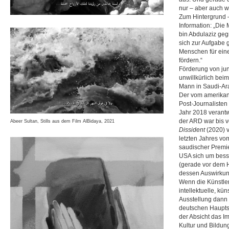
nur – aber auch 
Zum Hintergrund –
Information: „Di
bin ­Abdulaziz ge
sich zur Aufgabe 
Menschen für eine
fördern.“
Förderung von jun
unwillkürlich bei
Mann in Saudi-Ara
Der vom amerikan
Post-Journalisten
Jahr 2018 verant
der ARD war bis 
Abeer Sultan, Stills aus dem Film AlBidaya, 2021
Dissident
(2020) 
letzten Jahres v
saudischer Premier
USA sich um bess
(gerade vor dem H
dessen Auswirkung
Wenn die Künstler
intellektuelle, kü
Ausstellung dann n
deutschen Hauptsta
der Absicht das I
Kultur und Bildun