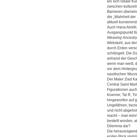
wo sich lokale Ku
zwischen kulturel
Barrieren überwind
die „Wahrheit der
­aktuell kursiere
Auch Hana Almilli,
Ausgangspunkt für 
Weaving Ancestry
Webstuhl, aus dem
durch Erden versc
schlängelt. Die D
anhand der Geschi
wenn man weiß, da
vor dem Hintergr
saudischen Wurzel
Der Maler Ziad Ka
Central Saint Mar
Figurationen auch
Koerner, Tal R, T
hingeworfen auf g
Ungefähren, bezie
und nicht abgeholt
macht – man könnt
bestellt worden, a
Dilemma dar?
Die herausragende
ersten Blick spröd