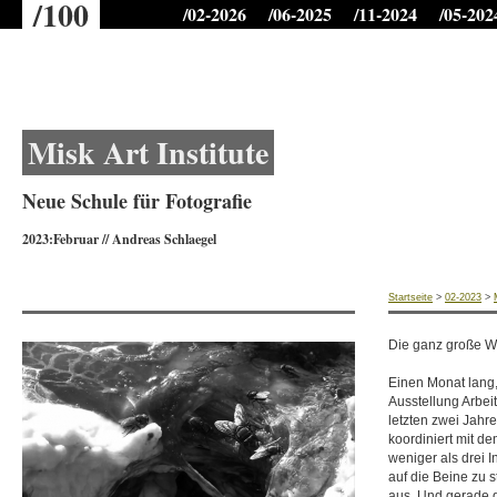
/100
/02-2026
/06-2025
/11-2024
/05-202
Misk Art Institute
Neue Schule für Fotografie
2023:Februar
//
Andreas Schlaegel
Startseite
>
02-2023
>
Die ganz große W
Einen Monat lang,
Ausstellung Arbei
letzten zwei Jahr
koordiniert mit de
weniger als drei 
auf die Beine zu 
aus. Und gerade d