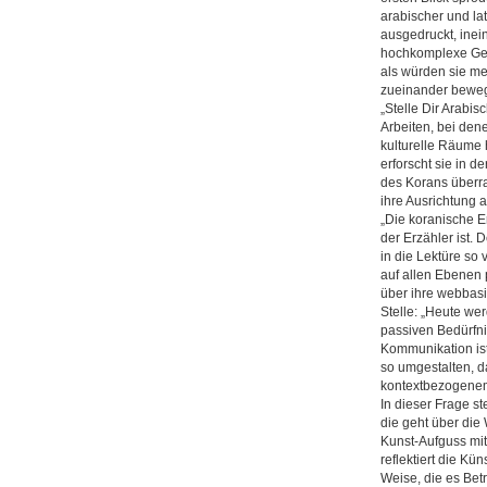
arabischer und la
ausgedruckt, inei
hochkomplexe Geb
als würden sie me
zueinander ­bewe
„Stelle Dir Arabis
Arbeiten, bei den
kulturelle Räume
erforscht sie in 
des Korans überr
ihre Ausrichtung 
„Die koranische 
der Erzähler ist. 
in die Lektüre so 
auf allen Ebenen p
über ihre webbasi
Stelle: „Heute we
passiven Bedürfni
Kommunikation ist 
so umgestalten, d
kontextbezogenem
In dieser Frage s
die geht über die 
Kunst-Aufguss mit
reflektiert die Kü
Weise, die es Bet