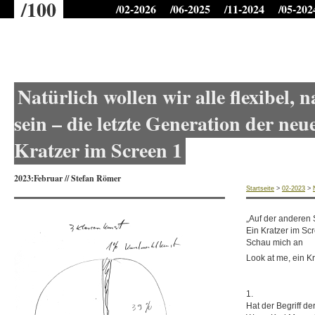
/100
/02-2026
/06-2025
/11-2024
/05-202
Natürlich wollen wir alle flexibel,
sein – die letzte Generation der neu
Kratzer im Screen 1
2023:Februar
//
Stefan Römer
Startseite
>
02-2023
>
„Auf der anderen 
Ein Kratzer im Sc
Schau mich an
Look at me, ein K
1.
Hat der Begriff d