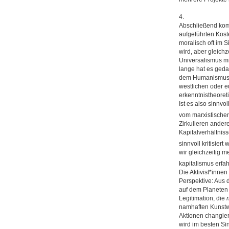
4.
Abschließend komm
aufgeführten Kost
moralisch oft im 
wird, aber gleich
Universalismus mi
lange hat es geda
dem Humanismus z
westlichen oder eu
erkenntnistheoret
Ist es also sinnv
vom marxistischen
Zirkulieren ande
Kapitalverhältnis
sinnvoll kritisie
wir gleichzeitig m
kapitalismus erfa
Die Aktivist*inne
Perspektive: Aus 
auf dem Planeten 
Legitimation, die
namhaften Kunstwe
Aktionen changie
wird im besten Si