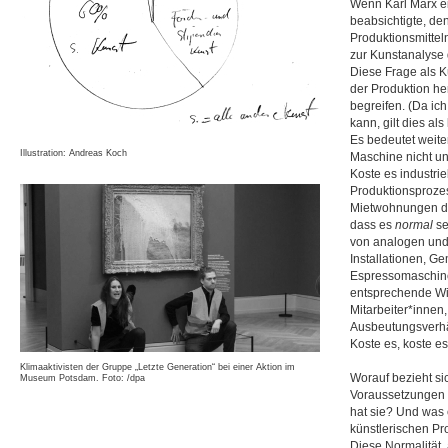
Wenn Karl Marx ei
beabsichtigte, de
Produktionsmitteln
zur Kunstanalyse d
Diese Frage als Kü
der Produktion her
begreifen. (Da ich
kann, gilt dies al
Es bedeutet weiter
Illustration: Andreas Koch
Maschine nicht un
Koste es industri
Produktionsprozes
Mietwohnungen de
dass es
normal
se
von analogen und 
Installationen, G
Espressomaschine 
entsprechende Wis
Mitarbeiter*innen
Ausbeutungsverhält
Koste es, koste es
Klimaaktivisten der Gruppe „Letzte Generation“ bei einer Aktion im
Worauf bezieht si
Museum Potsdam. Foto: /dpa
Voraussetzungen k
hat sie? Und was 
künstlerischen Pr
Diese Normalität,