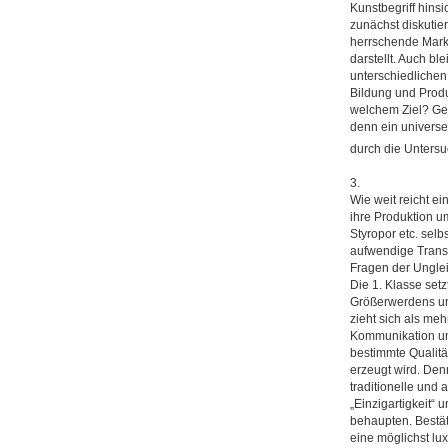
Kunstbegriff hinsi
zunächst diskutie
herrschende Markt
darstellt. Auch bl
unterschiedlichen
Bildung und Produ
welchem Ziel? Geh
denn ein universe
durch die Untersu
3.
Wie weit reicht e
ihre Produktion u
Styropor etc. selb
aufwendige Transpo
Fragen der Unglei
Die 1. Klasse setz
Größerwerdens und
zieht sich als meh
Kommunikation und
bestimmte Qualitä
erzeugt wird. Den
traditionelle und 
„Einzigartigkeit“ 
behaupten. Bestät
eine möglichst lux