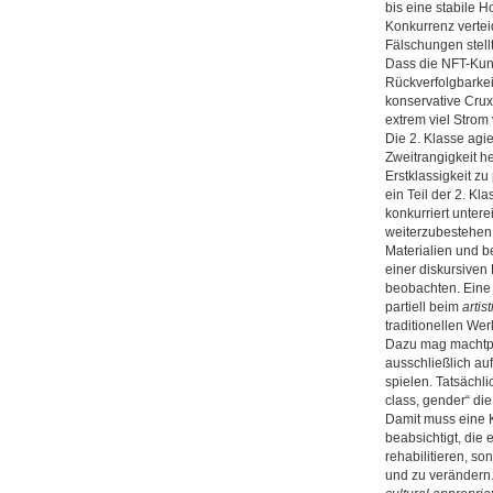
bis eine stabile H
Konkurrenz vertei
Fälschungen stell
Dass die NFT-Kuns
Rückverfolgbarkeit
konservative Crux,
extrem viel Strom
Die 2. Klasse agi
Zweitrangigkeit he
Erstklassigkeit zu
ein Teil der 2. K
konkurriert unter
weiterzubestehen.
Materialien und b
einer diskursiven
beobachten. Eine 
partiell beim
artis
traditionellen Wer
Dazu mag machtpol
ausschließlich auf
spielen. Tatsächli
class, gender“ die
Damit muss eine K
beabsichtigt, die
rehabilitieren, s
und zu verändern.