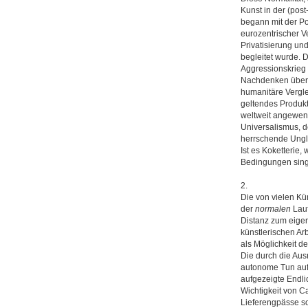
Kunst in der (post
begann mit der Po
eurozentrischer Ve
Privatisierung un
begleitet wurde.
Aggressionskrieg 
Nachdenken über 
humanitäre Verglei
geltendes Produk
weltweit angewende
Universalismus, d
herrschende Ungl
Ist es Koketterie
Bedingungen singt
2.
Die von vielen K
der
normalen
Lauf
Distanz zum eige
künstlerischen Ar
als Möglichkeit d
Die durch die Au
autonome Tun auf
aufgezeigte Endl
Wichtigkeit von C
Lieferengpässe s