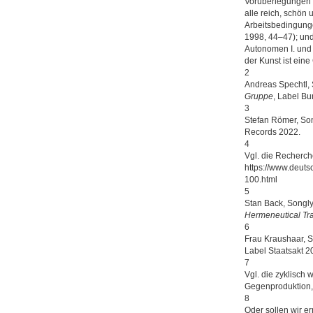
Vorüberlegungen z
alle reich, schön
Arbeitsbedingunge
1998, 44–47); und
Autonomen I. und II
der Kunst ist ein
2
Andreas Spechtl, 
Gruppe
, Label Bu
3
Stefan Römer, Son
Records 2022.
4
Vgl. die Recherc
https://www.deutsc
100.html
5
Stan Back, Songly
Hermeneutical Tra
6
Frau Kraushaar, 
Label Staatsakt 2
7
Vgl. die zyklisch
Gegenproduktion,
8
Oder sollen wir e