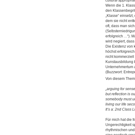
cultural appropria
Wenn die 1. Klass
den Klassenbegri
„Klasse“ einsetzt
dem sie nicht en
oft, dass man sic
(Selbsterniedrigu
erfolgreich …“). 
wird negiert, dass
Die Existenz von 
höchst erfolgreich
nicht kommerziell
Kunstausbildung ba
Unternehmertum au
(Buzzwort: Entrep
Von diesem Theme
„arguing for sense
but reflection is o
somebody must u
living our life se
It’s a: 2nd Class L
Für mich hat die 
Ungerechtigkeit 
rhythmischen und 