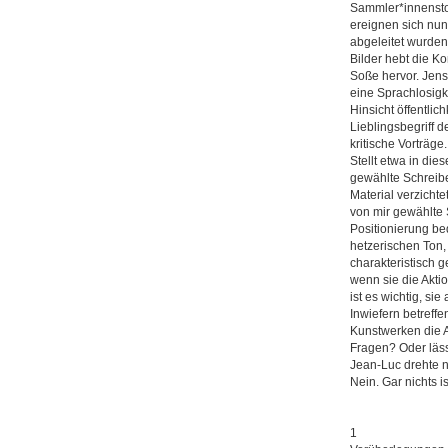
Sammler*innenstol
ereignen sich nun
abgeleitet wurden
Bilder hebt die K
Soße hervor. Jens
eine Sprachlosigke
Hinsicht öffentlic
Lieblingsbegriff d
kritische Vorträge.
Stellt etwa in die
gewählte Schreibe
Material verzichte
von mir gewählte 
Positionierung b
hetzerischen Ton, 
charakteristisch 
wenn sie die Akti
ist es wichtig, si
Inwiefern betreff
Kunstwerken die A
Fragen? Oder läss
Jean-Luc drehte no
Nein. Gar nichts is
1