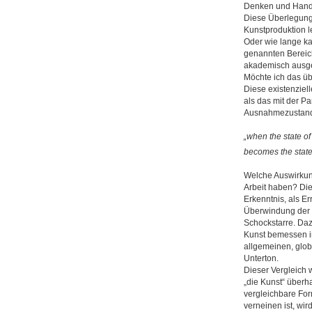
Denken und Hande
Diese Überlegunge
Kunstproduktion l
Oder wie lange ka
genannten Bereich
akademisch ausge
Möchte ich das ü
Diese existenziel
als das mit der P
Ausnahmezustands
„when the state o
becomes the state
Welche Auswirkung
Arbeit haben? Die
Erkenntnis, als E
Überwindung der 
Schockstarre. Daz
Kunst bemessen i
allgemeinen, glo
Unterton.
Dieser Vergleich w
„die Kunst“ überha
vergleichbare For
verneinen ist, wir