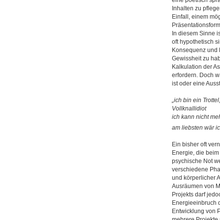
eine poetisch spr
Inhalten zu pfleg
Einfall, einem mö
Präsentationsform
In diesem Sinne is
oft hypothetisch s
Konsequenz und E
Gewissheit zu hab
Kalkulation der 
erfordern. Doch w
ist oder eine Auss
„ich bin ein Trottel
Vollknallidiot
ich kann nicht m
am liebsten wär ic
Ein bisher oft ver
Energie, die beim 
psychische Not w
verschiedene Phas
und körperlicher 
Ausräumen von Mi
Projekts darf jedo
Energieeinbruch d
Entwicklung von Pr
mehrere Projekte 