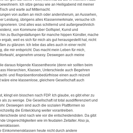
bewohnern. Ich sitze genau wie an Heiligabend mit meiner
Tisch und warte auf Mitternacht.
tungen von außen an mich oder andersherum, an Aussehen,
der Leistung, übrigens alles Klassenmerkmale, versuche ich
ignorieren. Und alles was schillernd und außergewöhnlich
Existenz, von Kommune über Golfspiel, Kunst und
 hin zu Buchgestaltungen für manche hippen Künstler, mache
o ergab, weil es sich für mich als gut herausgestellt hat, nicht
en zu glänzen. Ich lebe das alles auch in einer recht
g, die mir entspricht. Das macht mein Leben für mich,
 Wortwahl, angenehm unsexy. Deswegen auch meine
die daraus folgende Klassentheorie (denn wir sollten beim
dass Hierarchien, Klassen, Unterschiede auch Begehren
cht- und Repräsentionsbedürfnisse einen auch reizvoll
t wäre eine klassenlose, gleichere Gesellschaft auch
, klingt ein bisschen nach FDP. Ich glaube, es gibt eher zu
 als zu wenige. Die Gesellschaft ist total ausdifferenziert und
hr. Deswegen sind auch die sozialen Plattformen so
leichzeitig die Entwicklung weiter vorantreiben.
nterschiede sind nach wie vor die entscheidendsten. Da gibt
de Ungerechtigkeiten wie im feudalen Zeitalter. Also ja,
mensklassen.
e Einkommensklassen heute nicht durch andere