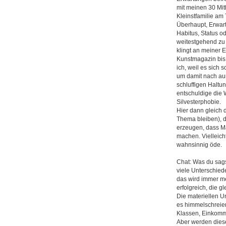
mit meinen 30 Mit
Kleinstfamilie am 
Überhaupt, Erwar
Habitus, Status o
weitestgehend zu 
klingt an meiner 
Kunstmagazin bis
ich, weil es sich s
um damit nach auß
schluffigen Haltun
entschuldige die
Silvesterphobie.
Hier dann gleich 
Thema bleiben), 
erzeugen, dass Ma
machen. Vielleich
wahnsinnig öde.
Chat: Was du sagst
viele Unterschiede
das wird immer me
erfolgreich, die g
Die materiellen U
es himmelschreien
Klassen, Einkom
Aber werden dies