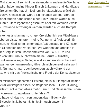
Wird aber wohl so nicht passieren, denn zudem die Weltlage
Vanity Fairytales To
 wird, haben meine Kinder Einschränkungen und Handicaps
Onkomoderne
/ 2023
 wäre schon überhaupt mit einem Schulabschluss glücklich.
klusive Gesellschaft, würde ich mir auch weniger Sorgen
nder fänden dann schon einen Platz und sie wären auch
ihrer Eltern irgendwie geschützt, aber mir kommen Zweifel.
 Umstände schwieriger werden, werden auch die Kämpfe
scher.
er keinesfalls jammern, ich gehöre sicherlich zur Mittelklasse
oberen als zur unteren, meine Partnerin ist Professorin für
nen, ich Grafiker mit einer guten Auftragslage und Künstler
h Stipendien und Verkäufen. Wir wohnen und arbeiten in
uer Berg, leisten uns Wohnmieten von 1400 Euro und
n von 900 Euro. Auch wenn meine Berufe – Künstler,
mittlerweile sogar Verleger – alles andere als sicher sind
ankungen unterworfen, fühle ich mich generell sehr wohl
mit. Nur manchmal, eben besonders auch während der
, wird mir das Provisorische und Fragile der Konstruktionen
hl mit unserer gesamten Existenz, sie ist nur temporär, immer
rekär. Aufsteigerklassen, Absteigerklassen … Geld, Bildung,
Vielleicht sollte man etwas mehr Demut und Gelassenheit üben
 Konkurrenzding etwas runterfahren?
ig habe ich das nicht verstanden, das mit den vielen
ylvester ist ja bekannt, fühltet ihr euch unwohl in
 warum?