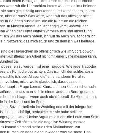
sächlich einen Beitrag aus dem Publikum noch erfrischend,
dass wenn wir die ­Hierarchien immer wieder so stark betonen
wir sie auch gleichzeitig anerkennen und zementieren, indem
len, aber an was? Was wäre, wenn wir das alles gar nicht
el in Galerien ausstellen, die die Kunst an die reichen
fen, in Museen ausstellen, abhängig vom Goodwill der
nn wir an der Leiter einfach vorbeilaufen und unser Ding
, ich will das auch haben, ich will da auch hin, sondern ich
 ein Netzwerk, das mich stützt und zu dem ich was beitrage.
 sind die Hierarchien so offensichtlich wie im Sport, obwohl
iner künstlerischen Arbeit nicht mit einer Latte messen kann.
 Bundesliga.
cht gesehen zu werden, ist eine ­Tragödie. Wie jede Tragödie
se als Komödie betrachten. Das ist nicht der schlechteste
g dachte ich, bei „Misserfolg“ einen anderen Beruf zu
sinnvollsten, mittlerweile glaube ich, dass das nur in
berhaupt in Frage kommt. Künstler:innen kleben schon sehr
t. Außerdem muss man sich in einem anderen Beruf genauso
en herumschlagen, wenn auch nicht überall die Hierarchie so
wie in der Kunst und im Sport.
erin, Sozialarbeiterin im Wedding und mit der Integration
slosen beschäftigt, berichtete mir, sie habe seit der
ürgergeldes quasi keine Argumente mehr, die Leute vom Sofa
kürzester Zeit hätten sie die negative Wirkung merken
uck kommt niemand mehr zu den Maßnahmen, zur
 den Kursen.Ich gebe hier nur wieder, was sie sagte. Das