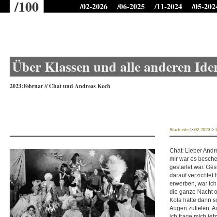
/100
/02-2026
/06-2025
/11-2024
/05-202
Über Klassen und alle anderen Iden
2023:Februar
//
Chat und Andreas Koch
Startseite
>
02-2023
>
Chat: Lieber Andr
mir war es besch
gestartet war. Ge
darauf verzichtet 
erwerben, war ich
die ganze Nacht o
Kola hatte dann sc
Augen zufielen. A
ich frage mich je