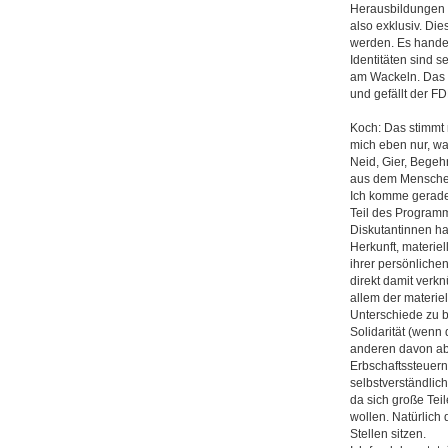
Herausbildungen v
also exklusiv. Di
werden. Es handel
Identitäten sind s
am Wackeln. Das m
und gefällt der FD
Koch: Das stimmt n
mich eben nur, wa
Neid, Gier, Begeh
aus dem Menschen
Ich komme gerade 
Teil des Programm
Diskutantinnen ha
Herkunft, materie
ihrer persönlich
direkt damit verkn
allem der ­materi
Unterschiede zu b
Solidarität (wenn
anderen davon ab
Erbschaftssteuern
selbstverständlic
da sich große Tei
wollen. Natürlich 
Stellen sitzen.