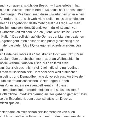
such von auswärts, d.h. der Besuch will was erleben, hat
 an die Silvesterfeier in Berlin. Du selbst hast ebenso deine
Hoffnungen. Wie bringt man diese Erwartungen unter einen
Anforderung, der sich wohl viele stellen mussten an diesem
ßer das Angebot ist, desto mehr gerät die Frage, wo man
 Bestimmung von Identität und, wenn du willst, auch von
wirbt zur Zeit mit dem Spruch „Liebe kennt keine Genres.
ge Kultur“. Das soll sich auf die Genres der Literatur beziehen
 Regenbogentupfen dekoriert und pusht gleichzeitig eine
 in der die vielen LGBTIQ-Kategorien obsolet werden. Das
nt.
ben Ende des Jahres die Statusfragen Hochkonjunktur. Man
nze Jahr über durchschummeln, aber an Weihnachten in
 die Wahrheit auf den Tisch. Mit den familiären
 lässt sich auch nicht viel rütteln, die sind nur bedingt
nd man muss schon sein Herz sehr sehr weit aufmachen,
 gelingt, und Demut üben, wie du vorschlägst. An Silvester
n um die freundschaftlichen Beziehungen. Haben
en Vorteil, indem sie eventuell kreativ mit diesen
 umgehen, freier, experimenteller und selbstbestimmt?
ne öffentliche Foto-Inszenierung an Heiligabend gemacht. Das
so ein Experiment, dem gesellschaftlichen Druck zu
it zu spielen.
vester habe ich mich schon seit Jahrzehnten von allen
it. Ich geh auf keine Feier, nicht mal zu der in meinem Haus