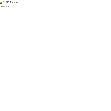
urs
/ 2023:Februar
:Februar