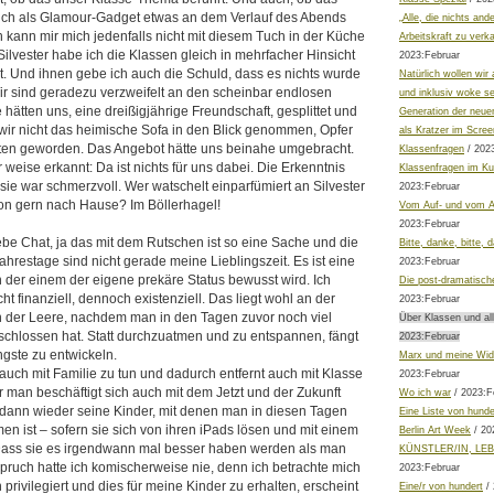
uch als Glamour-Gadget etwas an dem Verlauf des Abends
„Alle, die nichts and
h kann mir mich jedenfalls nicht mit diesem Tuch in der Küche
Arbeitskraft zu verka
 Silvester habe ich die Klassen gleich in mehrfacher Hinsicht
2023:Februar
t. Und ihnen gebe ich auch die Schuld, dass es nichts wurde
Natürlich wollen wir a
ir sind geradezu verzweifelt an den scheinbar endlosen
und inklusiv woke sei
 hätten uns, eine dreißigjährige Freundschaft, gesplittet und
Generation der neuen
 wir nicht das heimische Sofa in den Blick genommen, Opfer
als Kratzer im Scree
iten geworden. Das Angebot hätte uns beinahe umgebracht.
Klassenfragen
/ 202
weise erkannt: Da ist nichts für uns dabei. Die Erkenntnis
Klassenfragen im Ku
 sie war schmerzvoll. Wer watschelt einparfümiert an Silvester
2023:Februar
on gern nach Hause? Im Böllerhagel!
Vom Auf- und vom A
2023:Februar
be Chat, ja das mit dem Rutschen ist so eine Sache und die
Bitte, danke, bitte, d
hrestage sind nicht gerade meine Lieblingszeit. Es ist eine
2023:Februar
 in der einem der eigene prekäre Status bewusst wird. Ich
Die post-dramatisch
cht finanziell, dennoch existenziell. Das liegt wohl an der
2023:Februar
n der Leere, nachdem man in den Tagen zuvor noch viel
Über Klassen und all
schlossen hat. Statt durchzuatmen und zu entspannen, fängt
2023:Februar
ngste zu entwickeln.
Marx und meine Wid
auch mit Familie zu tun und dadurch entfernt auch mit Klasse
2023:Februar
r man beschäftigt sich auch mit dem Jetzt und der Zukunft
Wo ich war
/ 2023:F
dann wieder seine Kinder, mit denen man in diesen Tagen
Eine Liste von hunde
en ist – sofern sie sich von ihren iPads lösen und mit einem
Berlin Art Week
/ 20
 Dass sie es irgendwann mal besser haben werden als man
KÜNSTLER/IN, LE
spruch hatte ich komischerweise nie, denn ich betrachte mich
2023:Februar
 privilegiert und dies für meine Kinder zu erhalten, erscheint
Eine/r von hundert
/ 