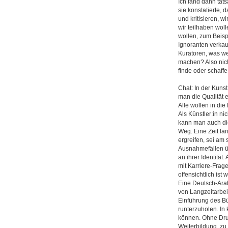
Ich fand dann tat
sie konstatierte, 
und kritisieren, 
wir teilhaben wol
wollen, zum Beispi
Ignoranten verkau
Kuratoren, was we
machen? Also nicht
finde oder schaffe
Chat: In der Kunst
man die Qualität e
Alle wollen in die
Als Künstler:in ni
kann man auch die
Weg. Eine Zeit lan
ergreifen, sei am 
Ausnahmefällen ü
an ihrer Identitä
mit Karriere-Frag
offensichtlich ist 
Eine Deutsch-Arab
von Langzeitarbeit
Einführung des B
runterzuholen. In 
können. Ohne Dr
Weiterbildung, zu