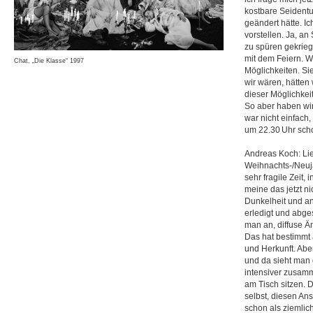
kostbare Seident
geändert hätte. Ic
vorstellen. Ja, an
zu spüren gekrieg
mit dem Feiern. W
Chat, „Die Klasse“ 1997
Möglichkeiten. Sie
wir wären, hätten
dieser Möglichke
So aber haben wir 
war nicht einfach,
um 22.30 Uhr sch
Andreas Koch: Lie
Weihnachts-/Neuja
sehr fragile Zeit,
meine das jetzt ni
Dunkelheit und a
erledigt und abge
man an, diffuse Ä
Das hat bestimmt 
und Herkunft. Abe
und da sieht man 
intensiver zusamm
am Tisch sitzen.
selbst, diesen An
schon als ziemlich