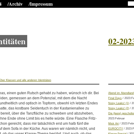
4
/Archiv
/Impressum
titäten
02-202
Über Klassen und alle anderen Identitäten
eas, einen guten Rutsch gehabt zu haben, wünsch ich dir. Bei
Abend im Abendland
eiden, gemessen an dem Potenzial, mit dem die Nacht
Final Days
/ 2023:F
sundheitlich und optisch in Topform, obwohl ich letzten Endes
Noisy Leaks! (1)
/ 2
hatte, das kostbare Seidentuch in der Kastanienallee zu
Noisy Leaks! (2)
/ 2
 bereit, über die Tanzfläche zu schweben und abzuheben,
Die (leere) gescholt
hne Ende ohne Limit bis es helle würde. Eine Flasche Fritz-
2023:Februar
hon gereicht, dass mir tatsächlich erst um halb fünf die
Misk Art
/ 2023:Febr
uf dem Sofa in der Küche. Aus waren wir nämlich nicht, und
EUROCITY
/ 2023:F
tzt, ob das unser Klasse-Thema berührt. Und auch, ob das
Klasse-Spezial
/ 202