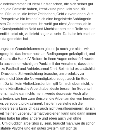
undeinkommen ist ideal für Menschen, die sich selber gut
n, die Fantasie haben, kreativ und produktiv sind, für
en. Für Leute, die keine Zeit haben, Geld zu verdienen. Aus
-Perspektive bin ich natürlich eine begeisterte Anhängerin
sen Grundeinkommens. Ich weiß gar nicht, Andreas, ob in
r Kunstproduktion Neid und Machtstreben eine Rolle spielen.
ntlich total ab, vielleicht sogar zu sehr. Da halte ich es eher
ch da gemeldet hat.
ngslose Grundeinkommen gibt es ja noch gar nicht, wir
ürgergeld, das immer noch an Bedingungen geknüpft ist, und
f, dass die Hartz-iV-Reform in ihren Augen entschärft wurde.
da auch einen wichtigen Punkt, mit der Annahme, dass eine
zu Faulheit und Antriebsarmut führt. Bei mir ist es tatsächlich
s Druck und Zeitverdichtung brauche, um produktiv zu
ird meist über die Notwendigkeit erzeugt, auch für Geld
 Da ich kein Atelier­künstler bin, gilt für mich eben nicht, je
meine künstlerische Arbeit habe, desto besser. Im Gegenteil,
dern, mache gar nichts mehr, werde depressiv. Auch alle
beiten, wie hier zum Beispiel die Arbeit an der von hundert
 verzögert, prokrastiniert. Insofern verstehe ich die
Andererseits kann ich das auch nicht verallgemeinern, da ich
 Zeit meinen Lebensunterhalt verdienen kann und dann ­immer
brig habe für alles andere und eben auch viel ohne
Um glücklich arbeitslos zu sein, braucht man, wie du schon
r stabile Psyche und ein gutes System, um sich zu