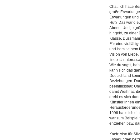
Chat: Ich hatte Be
große Erwartungen
Erwartungen und 
Hut? Das war die 
Abend. Und je grö
hingeht, zu einer
Klasse. Dussmann 
Für eine vielfälti
und ist mit einem
Vision von Liebe,
finde ich interessa
Wie du sagst, ha
kann sich das ga
Deutschland kommt
Beziehungen. Daran
beeinflussbar. U
damit Weihnachten
dreht es sich dan
Künstler:innen ein
Herausforderungen
1998 hatte ich ei
war zum Beispiel 
entgehen bzw. dam
Koch: Also für Sil
Erwartungen befre