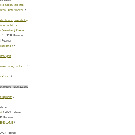
eres haben, als ihre
ufen, sind Arbeiter“
/
lle flexibel, nachhaltig
n – die letzte
 (kreativen) Klasse
n 1
/ 2023:Februar
3:Februar
lturkontext
/
bsteigen
/
anke, bitte, danke ...
/
e Klasse
/
e anderen Identitäten /
ersprüche
/
ebruar
rt
/ 2023:Februar
23:Februar
BENSLANG
/
2023:Februar