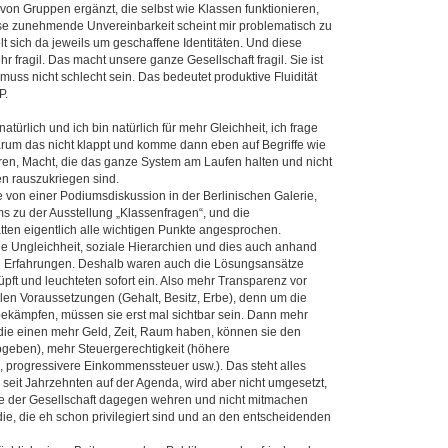
on Gruppen ergänzt, die selbst wie Klassen funktionieren,
ese zunehmende Unvereinbarkeit scheint mir problematisch zu
t sich da jeweils um geschaffene Identitäten. Und diese
ehr fragil. Das macht unsere ganze Gesellschaft fragil. Sie ist
uss nicht schlecht sein. Das bedeutet produktive Fluidität
P.
atürlich und ich bin natürlich für mehr Gleichheit, ich frage
rum das nicht klappt und komme dann eben auf Begriffe wie
ren, Macht, die das ganze System am Laufen halten und nicht
 rauszukriegen sind.
von einer Podiumsdiskussion in der Berlinischen Galerie,
s zu der Ausstellung „Klassenfragen“, und die
tten eigentlich alle wichtigen Punkte angesprochen.
lle Ungleichheit, soziale Hierarchien und dies auch anhand
en Erfahrungen. Deshalb waren auch die Lösungsansätze
üpft und leuchteten sofort ein. Also mehr Transparenz vor
ellen Voraussetzungen (Gehalt, Besitz, Erbe), denn um die
ekämpfen, müssen sie erst mal sichtbar sein. Dann mehr
 die einen mehr Geld, Zeit, Raum haben, können sie den
geben), mehr Steuergerechtigkeit (höhere
, progressivere Einkommenssteuer usw.). Das steht alles
h seit Jahrzehnten auf der Agenda, wird aber nicht umgesetzt,
le der Gesellschaft dagegen wehren und nicht mitmachen
die, die eh schon privilegiert sind und an den entscheidenden