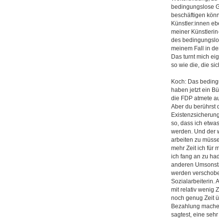
bedingungslose Gr
beschäftigen könne
Künstler:innen eb
meiner Künstlerin
des bedingungslo
meinem Fall in de
Das turnt mich eige
so wie die, die si
Koch: Das bedingu
haben jetzt ein B
die FDP atmete au
Aber du berührst 
Existenzsicherung 
so, dass ich etwa
werden. Und der w
arbeiten zu müssen.
mehr Zeit ich für 
ich fang an zu ha
anderen Umsonstar
werden verschoben,
Sozialarbeiterin. 
mit relativ wenig
noch genug Zeit ü
Bezahlung mache. 
sagtest, eine seh