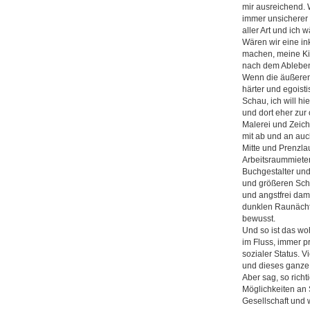
mir ausreichend. 
immer unsicherer
aller Art und ich
Wären wir eine in
machen, meine Ki
nach dem Ableben 
Wenn die äußeren
härter und egoisti
Schau, ich will hi
und dort eher zur 
Malerei und Zeich
mit ab und an auc
Mitte und Prenzla
Arbeitsraummiete
Buchgestalter und 
und größeren Schw
und angstfrei da
dunklen Raunächte
bewusst.
Und so ist das wo
im Fluss, immer p
sozialer Status. 
und dieses ganze
Aber sag, so richt
Möglichkeiten an S
Gesellschaft und