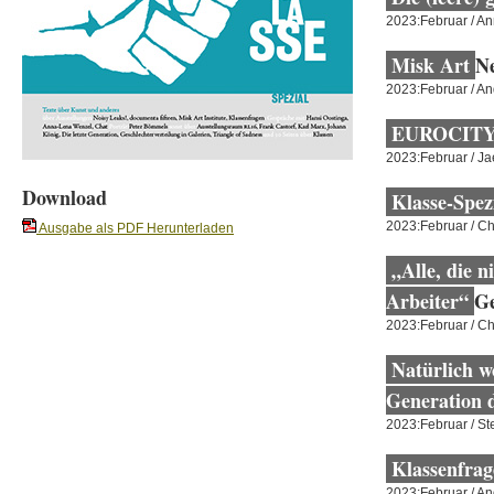
2023:Februar / A
Misk Art
N
2023:Februar / A
EUROCIT
2023:Februar / Ja
Download
Klasse-Spez
2023:Februar / Ch
Ausgabe als PDF Herunterladen
„Alle, die n
Arbeiter“
G
2023:Februar / C
Natürlich wo
Generation d
2023:Februar / S
Klassenfra
2023:Februar / A