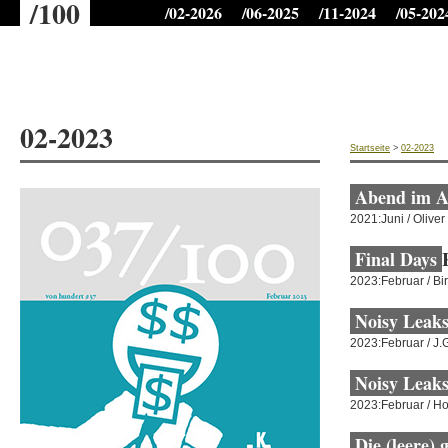
/100
/02-2026
/06-2025
/11-2024
/05-202
02-2023
Startseite
>
02-2023
Abend im A
2021:Juni / Oliver
Final Days
2023:Februar / Bi
Noisy Leaks
2023:Februar / J.
Noisy Leaks
2023:Februar / Ho
Die (leere) 